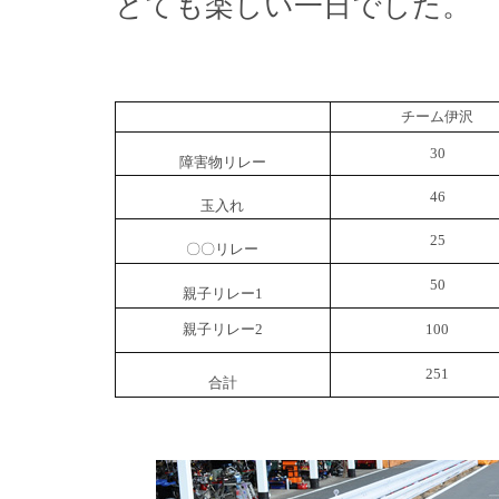
とても楽しい一日でした。
チーム伊沢
30
障害物リレー
46
玉入れ
25
〇〇リレー
50
親子リレー1
親子リレー2
100
251
合計